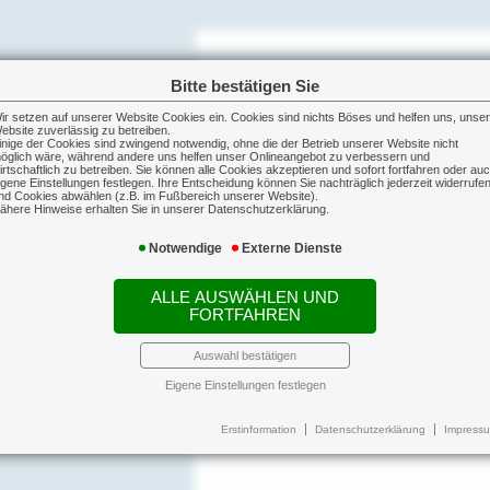
Bitte bestätigen Sie
ir setzen auf unserer Website Cookies ein. Cookies sind nichts Böses und helfen uns, unse
ebsite zuverlässig zu betreiben.
inige der Cookies sind zwingend notwendig, ohne die der Betrieb unserer Website nicht
öglich wäre, während andere uns helfen unser Onlineangebot zu verbessern und
irtschaftlich zu betreiben. Sie können alle Cookies akzeptieren und sofort fortfahren oder au
igene Einstellungen festlegen. Ihre Entscheidung können Sie nachträglich jederzeit widerrufe
nd Cookies abwählen (z.B. im Fußbereich unserer Website).
ähere Hinweise erhalten Sie in unserer Datenschutzerklärung.
Notwendige
Externe Dienste
ALLE AUSWÄHLEN UND
FORTFAHREN
Auswahl bestätigen
Eigene Einstellungen festlegen
Erstinformation
Datenschutzerklärung
Impress