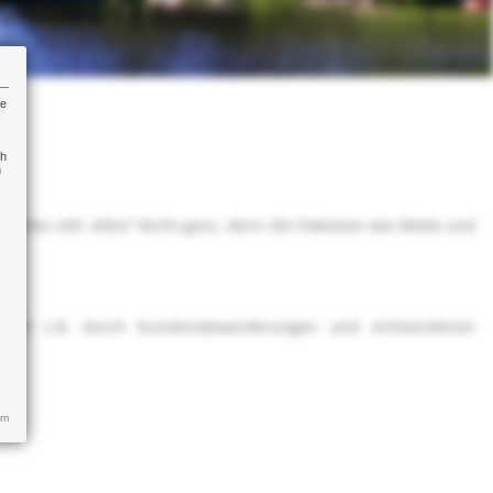
re
ch
n
les still. Alles? Nicht ganz, denn die Fixkosten wie Miete und
itraum z.B. durch Kundenabwanderungen und entstandenen
um