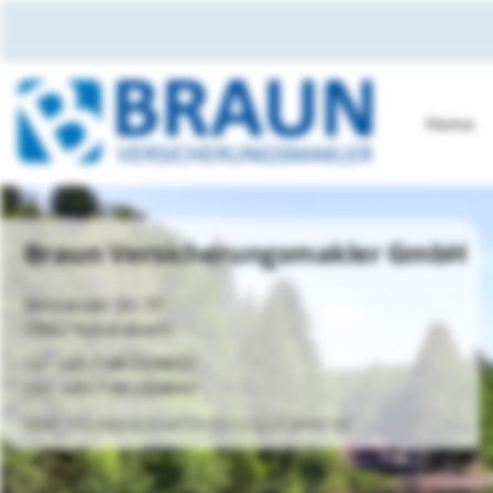
Home
Braun Versicherungsmakler GmbH
Winnender Str. 95
73667 Kaisersbach
+49 7184 2938055
+49 7184 2938057
info@braun-versicherungsmakler.de