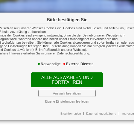
Bitte bestätigen Sie
ir setzen auf unserer Website Cookies ein. Cookies sind nichts Böses und helfen uns, unse
ebsite zuverlässig zu betreiben.
inige der Cookies sind zwingend notwendig, ohne die der Betrieb unserer Website nicht
öglich wäre, während andere uns helfen unser Onlineangebot zu verbessern und
irtschaftlich zu betreiben. Sie können alle Cookies akzeptieren und sofort fortfahren oder au
igene Einstellungen festlegen. Ihre Entscheidung können Sie nachträglich jederzeit widerrufe
nd Cookies abwählen (z.B. im Fußbereich unserer Website).
r: Die Betriebsunterbrechungsversicherung hilft.
ähere Hinweise erhalten Sie in unserer Datenschutzerklärung.
en haben: Von einem Moment zum nächsten steht in Ihrem Betrieb al
Notwendige
Externe Dienste
 werden.
ALLE AUSWÄHLEN UND
sicherung vorsorgen.
FORTFAHREN
t auch bei entgangenem Gewinn im vereinbarten Haftungsze
Auswahl bestätigen
Eigene Einstellungen festlegen
Erstinformation
Datenschutzerklärung
Impress