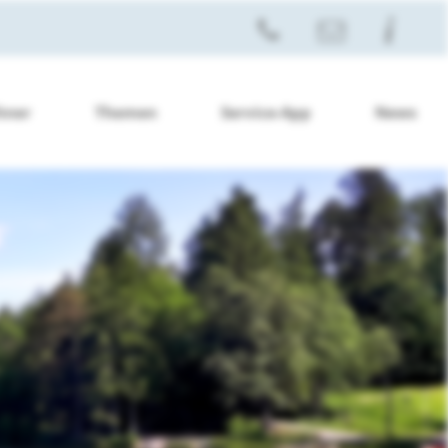
hner
Themen
Service-App
News